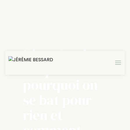
Disputes de
couple :
pourquoi on
se bat pour
rien et
comment