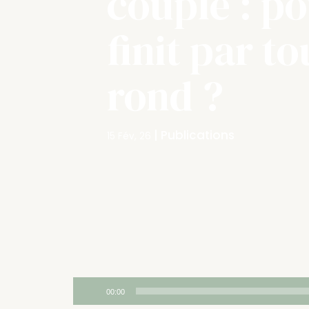
couple : p
finit par t
rond ?
|
Publications
15 Fév, 26
Lecteur
00:00
audio