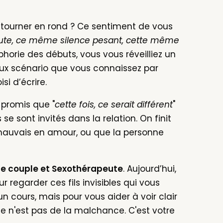
flèches
 tourner en rond ? Ce sentiment de vous
haut/bas
ute, ce même silence pesant, cette même
pour
phorie des débuts, vous vous réveilliez un
augmenter
eux scénario que vous connaissez par
ou
i d’écrire.
diminuer
le
e promis que "
cette fois, ce serait différent
"
volume.
e sont invités dans la relation. On finit
t mauvais en amour, ou que la personne
e couple et Sexothérapeute
. Aujourd’hui,
ur regarder ces fils invisibles qui vous
 un cours, mais pour vous aider à voir clair
ce n'est pas de la malchance. C'est votre