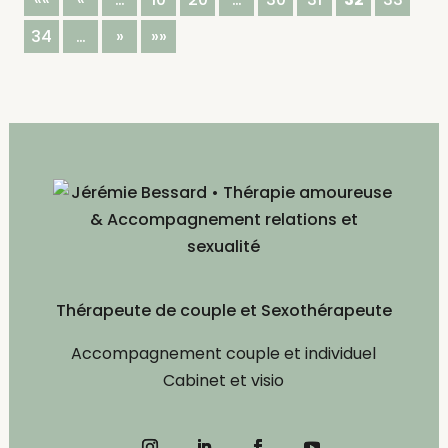
34
…
»
»»
Thérapeute de couple et Sexothérapeute
Accompagnement couple et individuel
Cabinet et visio