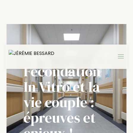
La
Fécondation
In Vitro et la
vie couple :
épreuves et
enjeux !