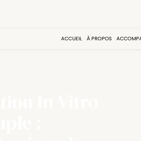
ACCUEIL
À PROPOS
ACCOMP
ion In Vitro
uple :