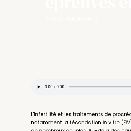
épreuves et
|
Publications
9 Jan, 25
L'infertilité et les traitements de pro
notamment la fécondation in vitro (FI
de nombreux couples. Au-delà des caus