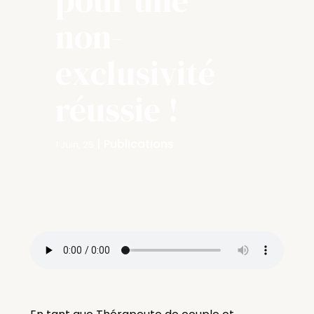
non-
exclusivité
réussie !
|
Publications
1 Juin, 25