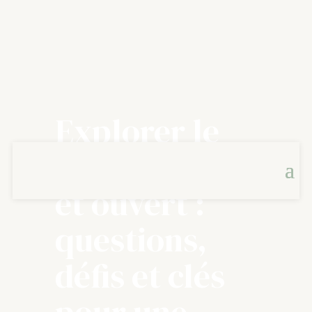
Explorer le
couple libre
et ouvert :
questions,
défis et clés
pour une