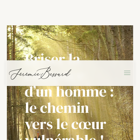
Briser la
carapace
d’un homme :
le chemin
vers le cœur
vulnérable !