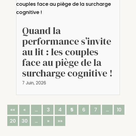
Quand la
performance s’invite
au lit : les couples
face au piège de la
surcharge cognitive !
7 Juin, 2026
««
«
…
3
4
5
6
7
…
10
20
30
…
»
»»